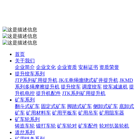
您好，欢迎来到博鱼买球赛_博鱼（中国）官方网站！
热线电话：0539-7148766 / 18853906026
首页
关于我们
企业简介
企业文化
企业资质
安标证书
资质荣誉
提升绞车系列
JTP系列矿用提升机
JK/E单绳缠绕式矿井提升机
JKMD
系列多绳摩擦提升机
提升绞车
调度绞车
绞车减速机
提
升机电控
提升机配件
JTK系列矿用提升机
矿车系列
翻斗式矿车
固定式矿车
脚踏式矿车
侧卸式矿车
底卸式
矿车
矿用材料车
矿用平板车
矿用吊车
矿用阻车器
矿车轮系列
铸造车轮
锻打车轮
矿车轮对
矿车配件
轮对扒装轮机
道岔系列
矿用链条系列