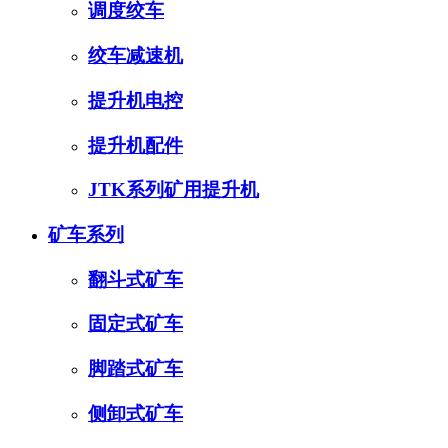
调度绞车
绞车减速机
提升机电控
提升机配件
JTK系列矿用提升机
矿车系列
翻斗式矿车
固定式矿车
脚踏式矿车
侧卸式矿车